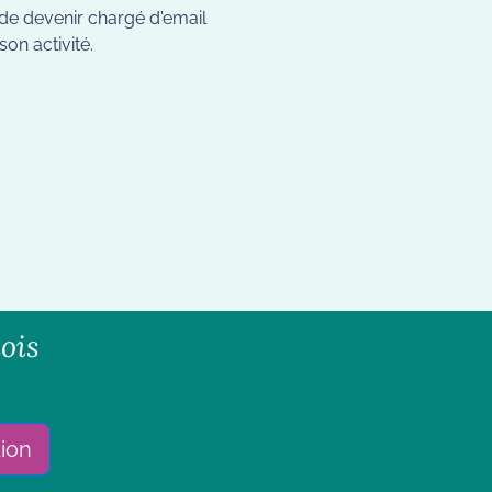
 de devenir chargé d'email
on activité.
ois
tion