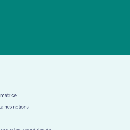
rmatrice.
aines notions.