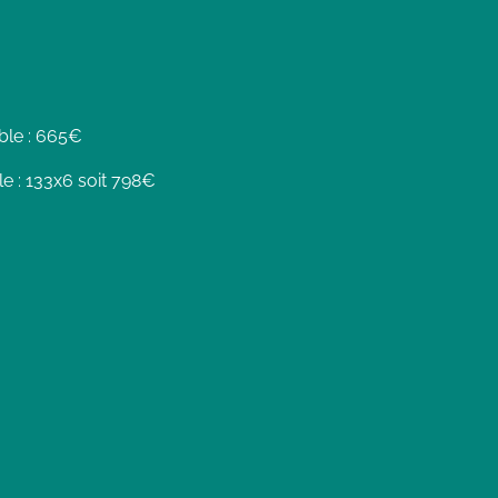
ble : 665€
le : 133x6 soit 798€