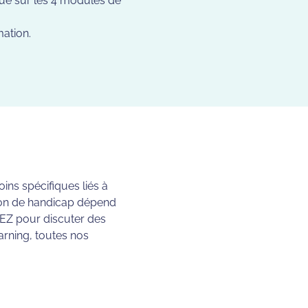
ique sur les 4 modules de
ation.
ns spécifiques liés à
tion de handicap dépend
EZ pour discuter des
earning, toutes nos