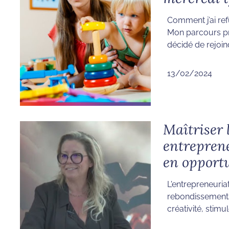
Comment j’ai ref
Mon parcours pro
décidé de rejoind
13/02/2024
Maîtriser l
entreprene
en opport
L'entrepreneuria
rebondissements
créativité, stimu