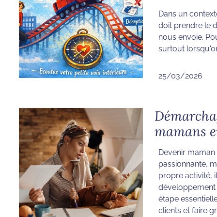
Dans un contexte
doit prendre le d
nous envoie. Pou
surtout lorsqu'o
25/03/2026
Démarchag
mamans en
Devenir maman 
passionnante, ma
propre activité, 
développement 
étape essentielle
clients et faire g