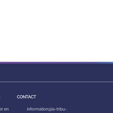
S
CONTACT
er en
information@la-tribu-