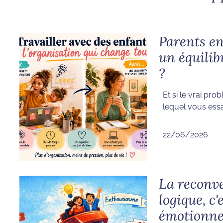
Parents e
un équilib
?
Et si le vrai pr
lequel vous essa
22/06/2026
La reconve
logique, c
émotionne